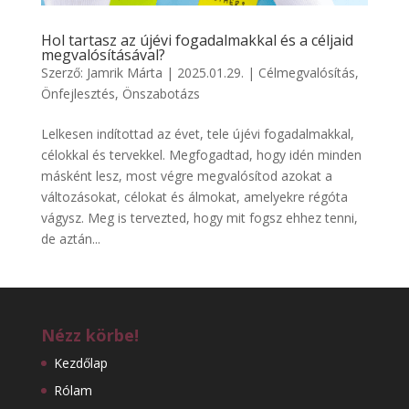
Hol tartasz az újévi fogadalmakkal és a céljaid
megvalósításával?
Szerző:
Jamrik Márta
|
2025.01.29.
|
Célmegvalósítás
,
Önfejlesztés
,
Önszabotázs
Lelkesen indítottad az évet, tele újévi fogadalmakkal,
célokkal és tervekkel. Megfogadtad, hogy idén minden
másként lesz, most végre megvalósítod azokat a
változásokat, célokat és álmokat, amelyekre régóta
vágysz. Meg is tervezted, hogy mit fogsz ehhez tenni,
de aztán...
Nézz körbe!
Kezdőlap
Rólam