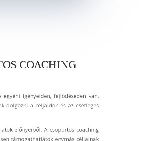
TOS COACHING
 egyéni igényeiden, fejlődéseden van.
k dolgozni a céljaidon és az esetleges
matok előnyeiből. A csoportos coaching
zösen támogathatjátok egymás céljainak