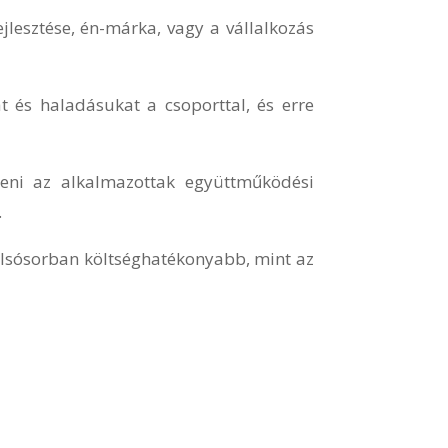
jlesztése, én-márka, vagy a vállalkozás
at és haladásukat a csoporttal, és erre
teni az alkalmazottak együttműködési
.
olsósorban költséghatékonyabb, mint az