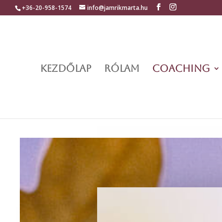
+36-20-958-1574
info@jamrikmarta.hu
KEZDŐLAP
RÓLAM
COACHING