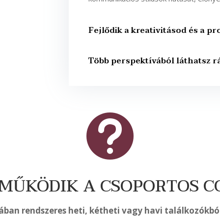
Fejlődik a kreativitásod és a 
Több perspektívából láthatsz r

MŰKÖDIK A CSOPORTOS C
ában rendszeres heti, kétheti vagy havi találkozókból