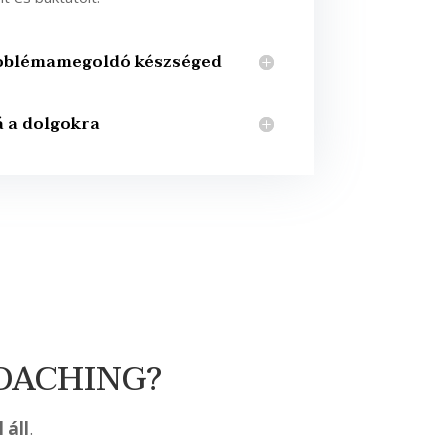
problémamegoldó készséged
á a dolgokra
OACHING?
 áll
.