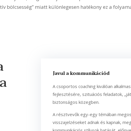
ktív bölcsesség” miatt különlegesen hatékony ez a folyama
a
Javul a kommunikációd
ha
A csoportos coaching kiválóan alkalm
fejlesztésére, szituációs feladatok, „
biztonságos közegben.
A résztvevők egy-egy témában megoszt
visszajelzéseket adnak és kapnak, meg
kommunikációs stílusok hatását, előnyei