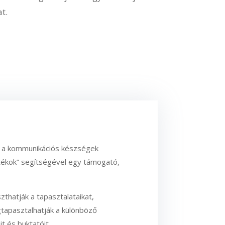
t.
as a kommunikációs készségek
játékok” segítségével egy támogató,
hatják a tapasztalataikat,
tapasztalhatják a különböző
t és buktatóit.