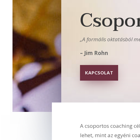
Csopor
„A formális oktatásból meg
– Jim Rohn
KAPCSOLAT
A csoportos coaching cé
lehet, mint az egyéni co