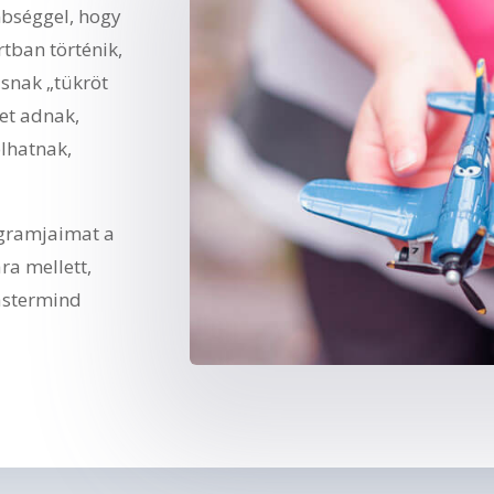
nbséggel, hogy
rtban történik,
snak „tükröt
ket adnak,
lhatnak,
gramjaimat a
ra mellett,
astermind