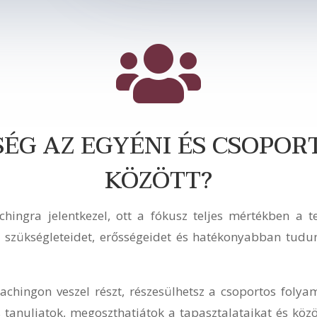

SÉG AZ EGYÉNI ÉS CSOPOR
KÖZÖTT?
ingra jelentkezel, ott a fókusz teljes mértékben a te
szükségleteidet, erősségeidet és hatékonyabban tudun
chingon veszel részt, részesülhetsz a csoportos folya
s tanuljatok, megoszthatjátok a tapasztalataikat és kö