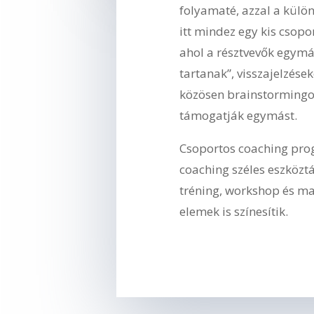
folyamaté, azzal a külö
itt mindez egy kis csopo
ahol a résztvevők egymá
tartanak”, visszajelzése
közösen brainstormingo
támogatják egymást.
Csoportos coaching pro
coaching széles eszköztá
tréning, workshop és m
elemek is színesítik.