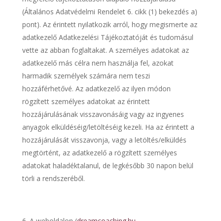
(Általános Adatvédelmi Rendelet 6. cikk (1) bekezdés a)
pont). Az érintett nyilatkozik arról, hogy megismerte az
adatkezelő Adatkezelési Tájékoztatóját és tudomásul
vette az abban foglaltakat. A személyes adatokat az
adatkezelő más célra nem használja fel, azokat
harmadik személyek számára nem teszi
hozzáférhetővé. Az adatkezelő az ilyen módon
rögzített személyes adatokat az érintett
hozzájárulásának visszavonásáig vagy az ingyenes
anyagok elküldéséig/letöltéséig kezeli. Ha az érintett a
hozzájárulását visszavonja, vagy a letöltés/elküldés
megtörtént, az adatkezelő a rögzített személyes
adatokat haladéktalanul, de legkésőbb 30 napon belül
törli a rendszeréből.
A weboldalon (
dreamcoaching.hu
,