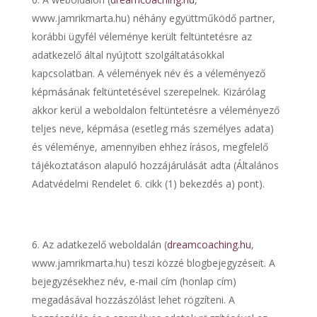
www.jamrikmarta.hu) néhány együttműködő partner,
korábbi ügyfél véleménye került feltüntetésre az
adatkezelő által nyújtott szolgáltatásokkal
kapcsolatban. A vélemények név és a véleményező
képmásának feltüntetésével szerepelnek. Kizárólag
akkor kerül a weboldalon feltüntetésre a véleményező
teljes neve, képmása (esetleg más személyes adata)
és véleménye, amennyiben ehhez írásos, megfelelő
tájékoztatáson alapuló hozzájárulását adta (Általános
Adatvédelmi Rendelet 6. cikk (1) bekezdés a) pont).
Az adatkezelő weboldalán (
dreamcoaching.hu
,
www.jamrikmarta.hu) teszi közzé blogbejegyzéseit. A
bejegyzésekhez név, e-mail cím (honlap cím)
megadásával hozzászólást lehet rögzíteni. A