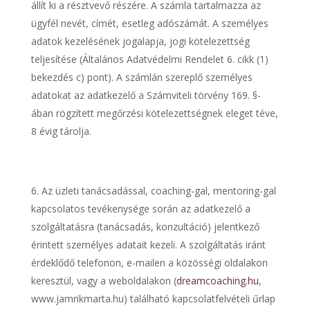
állít ki a résztvevő részére. A számla tartalmazza az
ügyfél nevét, címét, esetleg adószámát. A személyes
adatok kezelésének jogalapja, jogi kötelezettség
teljesítése (Általános Adatvédelmi Rendelet 6. cikk (1)
bekezdés c) pont). A számlán szereplő személyes
adatokat az adatkezelő a Számviteli törvény 169. §-
ában rögzített megőrzési kötelezettségnek eleget téve,
8 évig tárolja.
Az üzleti tanácsadással, coaching-gal, mentoring-gal
kapcsolatos tevékenysége során az adatkezelő a
szolgáltatásra (tanácsadás, konzultáció) jelentkező
érintett személyes adatait kezeli. A szolgáltatás iránt
érdeklődő telefonon, e-mailen a közösségi oldalakon
keresztül, vagy a weboldalakon (
dreamcoaching.hu
,
www.jamrikmarta.hu) található kapcsolatfelvételi űrlap