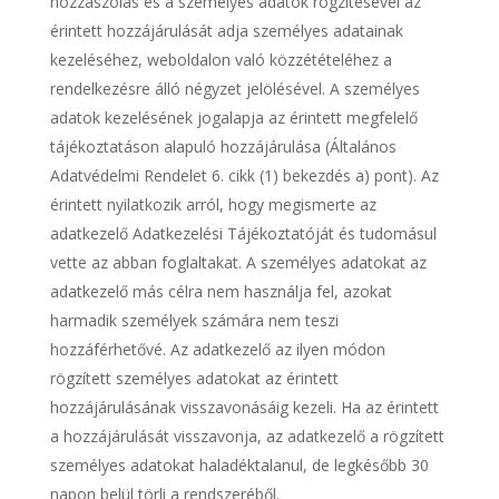
hozzászólás és a személyes adatok rögzítésével az
érintett hozzájárulását adja személyes adatainak
kezeléséhez, weboldalon való közzétételéhez a
rendelkezésre álló négyzet jelölésével. A személyes
adatok kezelésének jogalapja az érintett megfelelő
tájékoztatáson alapuló hozzájárulása (Általános
Adatvédelmi Rendelet 6. cikk (1) bekezdés a) pont). Az
érintett nyilatkozik arról, hogy megismerte az
adatkezelő Adatkezelési Tájékoztatóját és tudomásul
vette az abban foglaltakat. A személyes adatokat az
adatkezelő más célra nem használja fel, azokat
harmadik személyek számára nem teszi
hozzáférhetővé. Az adatkezelő az ilyen módon
rögzített személyes adatokat az érintett
hozzájárulásának visszavonásáig kezeli. Ha az érintett
a hozzájárulását visszavonja, az adatkezelő a rögzített
személyes adatokat haladéktalanul, de legkésőbb 30
napon belül törli a rendszeréből.