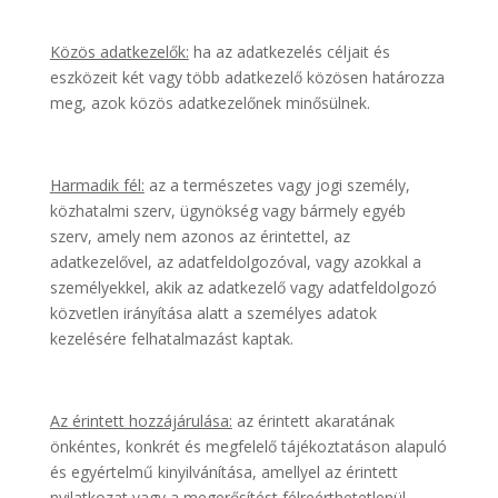
Közös adatkezelők:
ha az adatkezelés céljait és
eszközeit két vagy több adatkezelő közösen határozza
meg, azok közös adatkezelőnek minősülnek.
Harmadik fél:
az a természetes vagy jogi személy,
közhatalmi szerv, ügynökség vagy bármely egyéb
szerv, amely nem azonos az érintettel, az
adatkezelővel, az adatfeldolgozóval, vagy azokkal a
személyekkel, akik az adatkezelő vagy adatfeldolgozó
közvetlen irányítása alatt a személyes adatok
kezelésére felhatalmazást kaptak.
Az érintett hozzájárulása:
az érintett akaratának
önkéntes, konkrét és megfelelő tájékoztatáson alapuló
és egyértelmű kinyilvánítása, amellyel az érintett
nyilatkozat vagy a megerősítést félreérthetetlenül