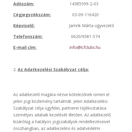
Adószám:
14385599-2-03
Cégjegyzékszám:
03-09-116420
Képviselő:
Jamrik Márta ügyvezető
Telefonszám:
0620/9581-574
E-mail cím:
info@lcfclubs.hu
Az Adatkezelési Szabályzat célja:
Az adatkezelő magára nézve kötelezőnek ismeri el
jelen jogi közlemény tartalmát. Jelen Adatkezelési
Szabályzat célja ügyfelei, partnerei tájékoztatása
személyes adataik kezelését illetően. Az adatkezelő
kizárólag a hatályos jogszabályok rendelkezéseivel
összhangban, az adatkezelési és adatvédelmi