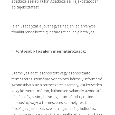
adatkezelésekről külön Adatkezelési Tájékoztatóban
ad tájékoztatást.
Jelen Szabályzat a jóváhagyás napján lép érvénybe,
további rendelkezésig, határozatlan ideig hatályos.
Fontosabb fogalom meghatározások:
Személyes adat:
azonosított vagy azonosítható
természetes személyre vonatkozó bármely információ.
Azonosítható az a természetes személy, aki közvetlen
vagy közvetett módon, különösen valamely azonosító,
például név, szám, helymeghatározó adat, online
azonosító, vagy a természetes személy testi,
fiziológiai, genetikai, szellemi, gazdasági, kulturális,
vagy szociális azonosságára vonatkozó egy vagy több