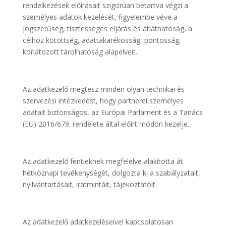
rendelkezések előírásait szigorúan betartva végzi a
személyes adatok kezelését, figyelembe véve a
jogszerűség, tisztességes eljárás és átláthatóság, a
célhoz kötöttség, adattakarékosság, pontosság,
korlátozott tárolhatóság alapelveit.
Az adatkezelő megtesz minden olyan technikai és
szervezési intézkedést, hogy partnerei személyes
adatait biztonságos, az Európai Parlament és a Tanács
(EU) 2016/679. rendelete által előírt módon kezelje.
Az adatkezelő fentieknek megfelelve alakította át
hétköznapi tevékenységét, dolgozta ki a szabályzatait,
nyilvántartásait, iratmintáit, tájékoztatóit.
Az adatkezelő adatkezeléseivel kapcsolatosan