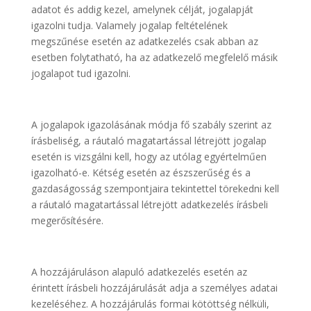
adatot és addig kezel, amelynek célját, jogalapját
igazolni tudja. Valamely jogalap feltételének
megszűnése esetén az adatkezelés csak abban az
esetben folytatható, ha az adatkezelő megfelelő másik
jogalapot tud igazolni.
A jogalapok igazolásának módja fő szabály szerint az
írásbeliség, a ráutaló magatartással létrejött jogalap
esetén is vizsgálni kell, hogy az utólag egyértelműen
igazolható-e. Kétség esetén az észszerűség és a
gazdaságosság szempontjaira tekintettel törekedni kell
a ráutaló magatartással létrejött adatkezelés írásbeli
megerősítésére.
A hozzájáruláson alapuló adatkezelés esetén az
érintett írásbeli hozzájárulását adja a személyes adatai
kezeléséhez. A hozzájárulás formai kötöttség nélküli,